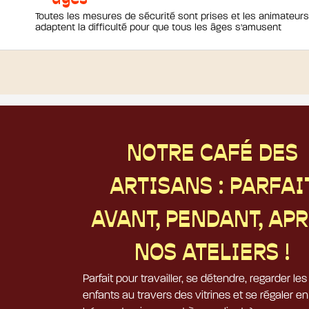
âges
Toutes les mesures de sécurité sont prises et les animateurs
adaptent la difficulté pour que tous les âges s'amusent
NOTRE CAFÉ DES
ARTISANS : PARFAI
AVANT, PENDANT, AP
NOS ATELIERS !
Parfait pour travailler, se détendre, regarder les
enfants au travers des vitrines et se régaler en