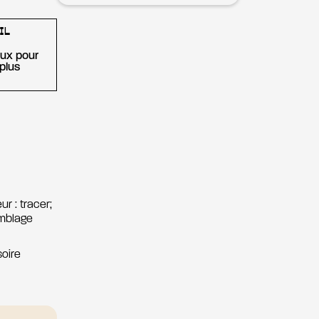
IL
eux pour
plus
r : tracer;
semblage
soire