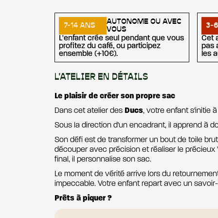
AUTONOME OU AVEC
7-14 ANS
3-
VOUS
L'enfant crée seul pendant que vous
Cet 
profitez du café, ou participez
pas 
ensemble (+10€).
les a
L'ATELIER EN DÉTAILS
Le plaisir de créer son propre sac
Dans cet atelier des
Ducs
, votre enfant s'initie à 
Sous la direction d'un encadrant, il apprend à 
Son défi est de transformer un bout de toile brut
découper avec précision et réaliser le précieux "po
final, il personnalise son sac.
Le moment de vérité arrive lors du retournement 
impeccable. Votre enfant repart avec un savoir-
Prêts à piquer ?