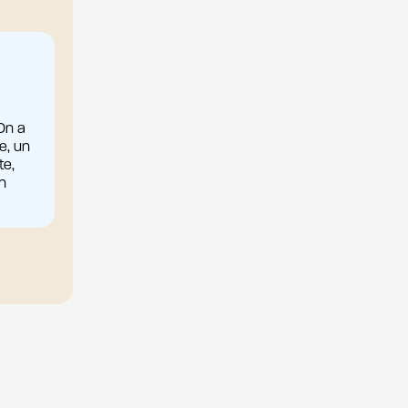
 On a
e, un
te,
n