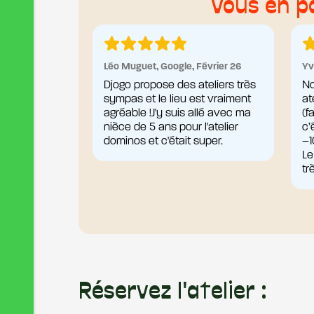
Vous en p
Léo Muguet, Google, Février 26
Yv
Djogo propose des ateliers très
No
sympas et le lieu est vraiment
at
agréable !J'y suis allé avec ma
(f
nièce de 5 ans pour l'atelier
c’
dominos et c'était super.
–1
Le
tr
Réservez l'atelier :