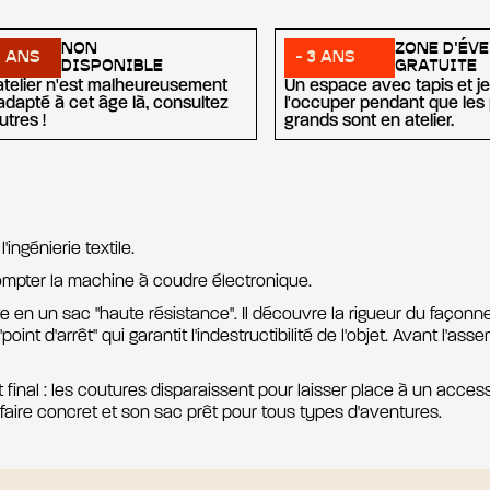
NON
ZONE D'ÉVE
6 ANS
- 3 ANS
DISPONIBLE
GRATUITE
atelier n'est malheureusement
Un espace avec tapis et j
adapté à cet âge là, consultez
l'occuper pendant que les 
utres !
grands sont en atelier.
l'ingénierie textile.
dompter la machine à coudre électronique.
e en un sac "haute résistance". Il découvre la rigueur du façonneu
int d'arrêt" qui garantit l'indestructibilité de l'objet. Avant l'as
final : les coutures disparaissent pour laisser place à un acces
faire concret et son sac prêt pour tous types d'aventures.