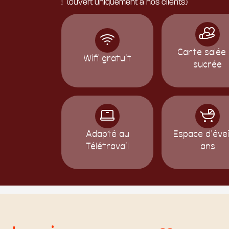
! (ouvert uniquement à nos clients)
Carte salée
Wifi gratuit
sucrée
Adapté au
Espace d'évei
Télétravail
ans