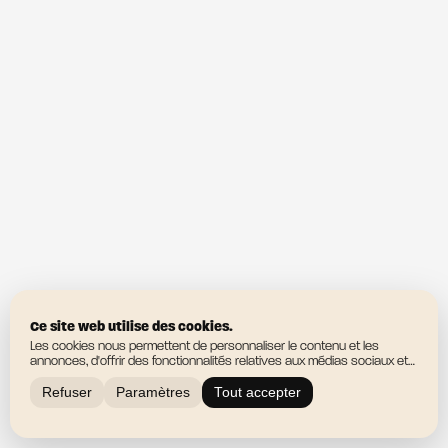
Ce site web utilise des cookies.
Les cookies nous permettent de personnaliser le contenu et les
annonces, d'offrir des fonctionnalités relatives aux médias sociaux et
d'analyser notre trafic. Nous partageons également des informations
sur l'utilisation de notre site avec nos partenaires de médias sociaux,
Refuser
Paramètres
Tout accepter
de publicité et d'analyse, qui peuvent combiner celles-ci avec d'autres
informations que vous leur avez fournies ou qu'ils ont collectées lors
de votre utilisation de leurs services.
En savoir plus