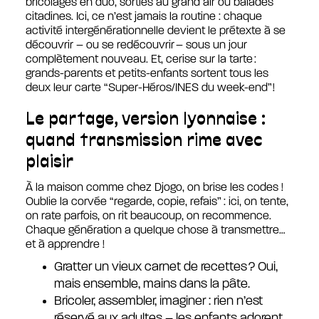
bricolages en duo, sorties au grand air ou balades
citadines. Ici, ce n’est jamais la routine : chaque
activité intergénérationnelle devient le prétexte à se
découvrir – ou se redécouvrir – sous un jour
complètement nouveau. Et, cerise sur la tarte :
grands-parents et petits-enfants sortent tous les
deux leur carte “Super-Héros/INES du week-end” !
Le partage, version lyonnaise :
quand transmission rime avec
plaisir
À la maison comme chez Djogo, on brise les codes !
Oublie la corvée “regarde, copie, refais” : ici, on tente,
on rate parfois, on rit beaucoup, on recommence.
Chaque génération a quelque chose à transmettre…
et à apprendre !
Gratter un vieux carnet de recettes ? Oui,
mais ensemble, mains dans la pâte.
Bricoler, assembler, imaginer : rien n’est
réservé aux adultes – les enfants adorent,