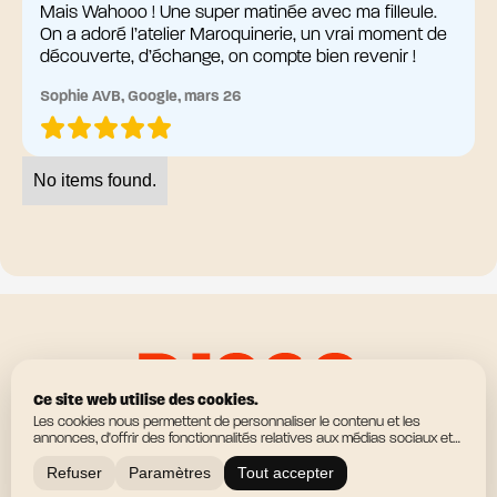
Mais Wahooo ! Une super matinée avec ma filleule.
On a adoré l’atelier Maroquinerie, un vrai moment de
découverte, d’échange, on compte bien revenir !
Sophie AVB, Google, mars 26
No items found.
Ce site web utilise des cookies.
Les cookies nous permettent de personnaliser le contenu et les
Expériences manuelles immersives
Contact
annonces, d'offrir des fonctionnalités relatives aux médias sociaux et
d'analyser notre trafic. Nous partageons également des informations
sur l'utilisation de notre site avec nos partenaires de médias sociaux,
Refuser
Paramètres
Tout accepter
Blog
Conditions générales de vente
Made by Mirax 💫
de publicité et d'analyse, qui peuvent combiner celles-ci avec d'autres